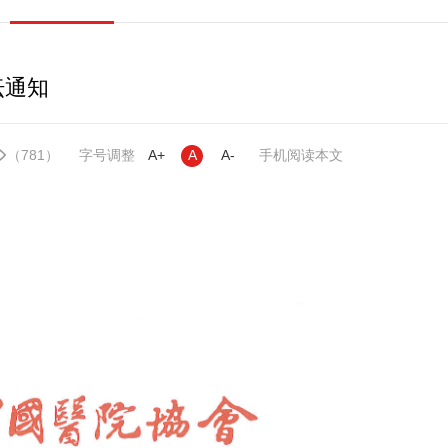
坛通知
（781）
字号调整
A+
A
A-
手机阅读本文