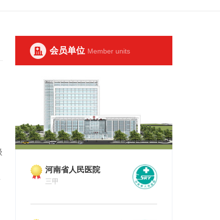
会员单位
Member units
级
河南省人民医院
河南省肿瘤
结
三甲
三甲
构