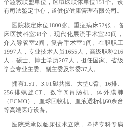
个急救联盟单位，区域医联体单位151个。
设
有
司法鉴定中心，
道健仪健康管理有限公司。
医院核定床位
1800张。重症病床52张，临
床医技科室38个，现代化层流手术室20间，
介入导管室2间，复合手术室1间。在职职工
1997人，专业技术人员1655人，高级职称216
人，硕士、博士学历207人，担任国家、省级
学会专业主委、副主委及常委37人。
拥有
1.5T、3.0T磁共振、大型C臂、16排、
256排螺旋CT、数字X胃肠机、体外膜肺
（ECMO）、血球回收机、血液透析机60余台
等高端医疗设备。
医院秉承以临床技术立院，坚持专科专病