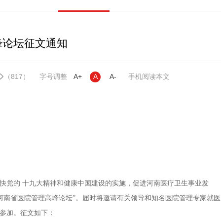
峰论坛征文通知
（817）
字号调整
A+
A
A-
手机阅读本文
快党的 十九大精神和健康中国建设的实施，促进河南医疗卫生事业发
召开“河南省医院管理高峰论坛”。届时将邀请有关领导和知名医院管理专家就医
参加。征文如下：